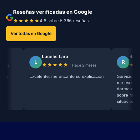
Reseñas verificadas en Google
★★★★★
4,8 sobre 5
·
366 reseñas
Ver todas en Google
Lucelis Lara
Raiza Niño
L
R
★★★★★
★★★★★
Hace 2 meses
Ha
Excelente, me encantó su explicación
Servicio recomendado, 
me escuchó completam
darme una orientación
sobre mi proceso de div
situación con mi RC de