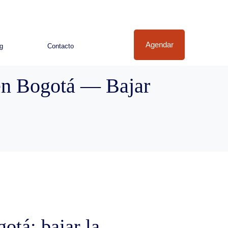
Agendar
g
Contacto
en Bogotá — Bajar
otá: bajar la