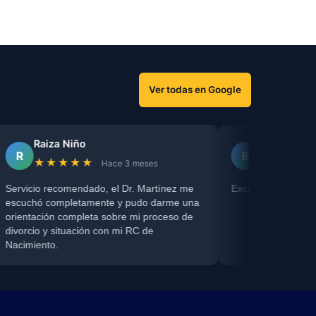
Ver todas en Google
iza Niño
Bibiana Durango
B
★★★★
★★★★★
Hace 3 meses
Hace 2 
 recomendado, el Dr. Martínez me
Excelente asesoría, muy prof
completamente y pudo darme una
ión completa sobre mi proceso de
y situación con mi RC de
to.