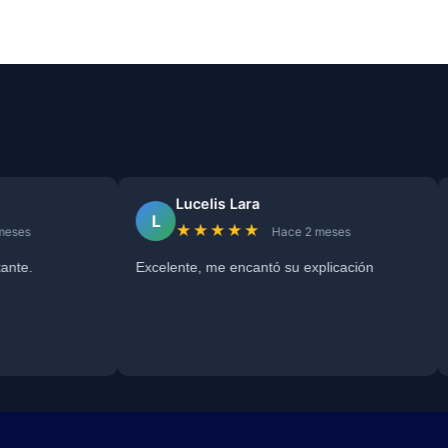
Lucelis Lara
Ra
L
R
★★★★★
★
Hace 2 meses
Excelente, me encantó su explicación
Servicio
escuchó 
orientac
divorcio 
Nacimien