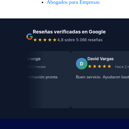
Abogados para Empresas
Reseñas verificadas en Google
★★★★★
4,8 sobre 5
·
366 reseñas
gas Arango
David Vargas
D
★
★★★★★
Hace 2 meses
Hace 2 meses
a información pronta
Buen servicio. Ayudaron bastante.