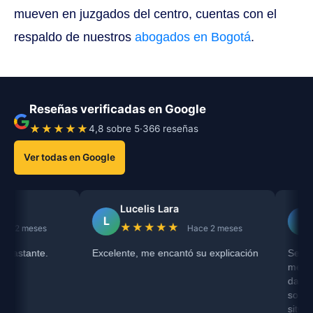
mueven en juzgados del centro, cuentas con el
respaldo de nuestros
abogados en Bogotá
.
Reseñas verificadas en Google
★★★★★
4,8 sobre 5
·
366 reseñas
Ver todas en Google
Lucelis Lara
Raiza N
L
R
★★★★★
★★★
s
Hace 2 meses
e.
Excelente, me encantó su explicación
Servicio recom
me escuchó co
darme una orie
sobre mi proces
situación con 