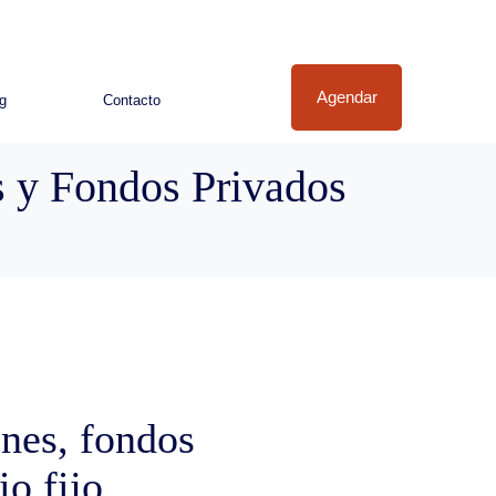
Agendar
g
Contacto
 y Fondos Privados
nes, fondos
io fijo