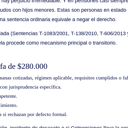
 hay perjuicio irremediable. Y en pensiones casi siempr
iudos con hijos menores. Estas son personas en estado 
a sentencia ordinaria equivale a negar el derecho.
idada (Sentencias T-1083/2001, T-138/2010, T-606/2013
ela procede como mecanismo principal o transitorio.
ifa de $280.000
manas cotizadas, régimen aplicable, requisitos cumplidos o fal
con jurisprudencia específica.
mpetente.
imiento.
a si rechazan por defecto formal.
ción, incidente de desacato o si Colpensiones lleva la co