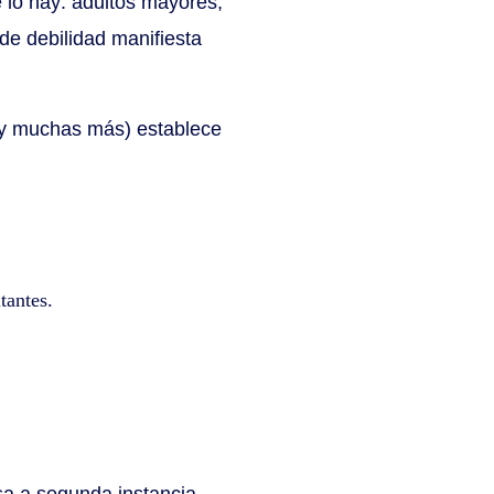
e lo hay: adultos mayores,
de debilidad manifiesta
 y muchas más) establece
tantes.
sa a segunda instancia,