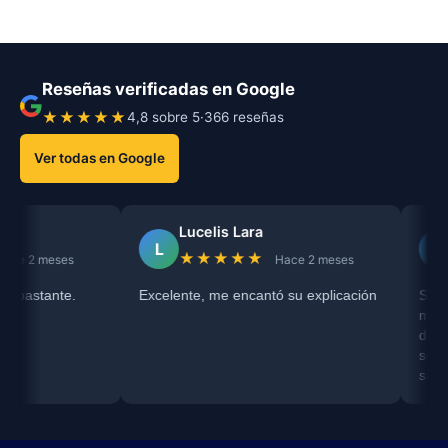
Reseñas verificadas en Google
★★★★★
4,8 sobre 5
·
366 reseñas
Ver todas en Google
Lucelis Lara
Raiza
L
R
★★★★★
★★
eses
Hace 2 meses
nte.
Excelente, me encantó su explicación
Servicio rec
me escuchó 
darme una or
sobre mi pro
situación co