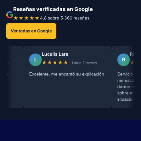
Reseñas verificadas en Google
★★★★★
4,8 sobre 5
·
366 reseñas
Ver todas en Google
Lucelis Lara
Raiza Niño
L
R
★★★★★
★★★★★
Hace 2 meses
Hace 3 m
elente, me encantó su explicación
Servicio recomendado, el Dr. 
me escuchó completamente y
darme una orientación comple
sobre mi proceso de divorcio 
situación con mi RC de Nacim