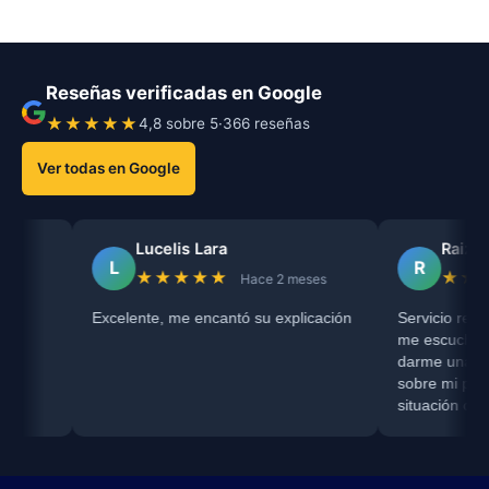
Reseñas verificadas en Google
★★★★★
4,8 sobre 5
·
366 reseñas
Ver todas en Google
Lucelis Lara
Raiza Niño
L
R
★★★★★
★★★★★
Hace 2 meses
Hac
Excelente, me encantó su explicación
Servicio recomendado, el
me escuchó completamen
darme una orientación c
sobre mi proceso de divo
situación con mi RC de N