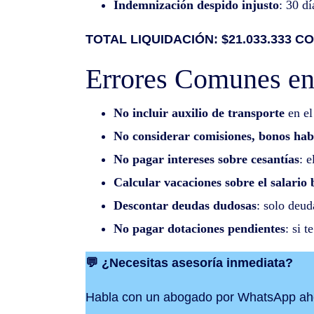
Indemnización despido injusto
: 30 d
TOTAL LIQUIDACIÓN: $21.033.333 C
Errores Comunes en
No incluir auxilio de transporte
en el
No considerar comisiones, bonos hab
No pagar intereses sobre cesantías
: 
Calcular vacaciones sobre el salario 
Descontar deudas dudosas
: solo deu
No pagar dotaciones pendientes
: si 
💬 ¿Necesitas asesoría inmediata?
Habla con un abogado por WhatsApp ah