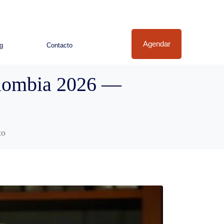
Agendar
g
Contacto
olombia 2026 —
to