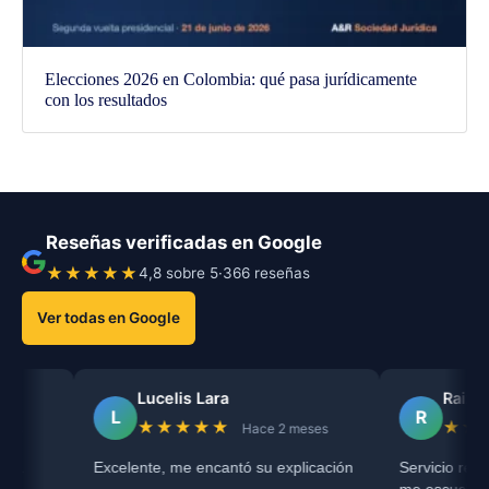
Elecciones 2026 en Colombia: qué pasa jurídicamente
con los resultados
Reseñas verificadas en Google
★★★★★
4,8 sobre 5
·
366 reseñas
Ver todas en Google
Lucelis Lara
Raiza Niño
L
R
★★★★★
★★★★★
Hace 2 meses
Hac
Excelente, me encantó su explicación
Servicio recomendado, el