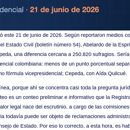
ró este 21 de junio de 2026. Según reportaron medios c
el Estado Civil (boletín número 54), Abelardo de la Esp
epeda, una diferencia cercana a 250.820 sufragios. Ser
encial colombiana: menos de un punto porcentual separar
o fórmula vicepresidencial; Cepeda, con Aída Quilcué.
ínea, porque ahí se concentra casi toda la pregunta juríd
nteo es un conteo preliminar e informativo que la Registr
valor legal nace del escrutinio, a cargo de las comision
ria todavía puede ser objeto de reclamaciones administr
sejo de Estado. Por eso lo correcto, a esta hora, es hab