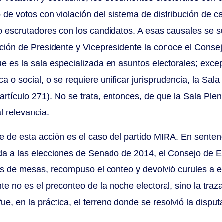
o de votos con violación del sistema de distribución de c
 o escrutadores con los candidatos. A esas causales se 
ección de Presidente y Vicepresidente la conoce el Consej
ue es la sala especializada en asuntos electorales; exce
a o social, o se requiere unificar jurisprudencia, la Sal
tículo 271). No se trata, entonces, de que la Sala Plen
l relevancia.
ce de esta acción es el caso del partido MIRA. En senten
a a las elecciones de Senado de 2014, el Consejo de Est
es de mesas, recompuso el conteo y devolvió curules a es
te no es el preconteo de la noche electoral, sino la traza
ue, en la práctica, el terreno donde se resolvió la disput