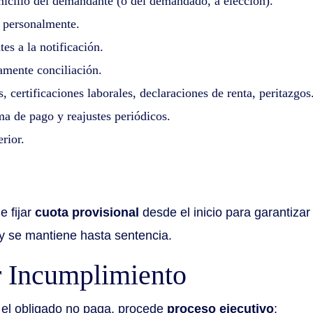
icilio del demandante (o del demandado, a elección).
 personalmente.
es a la notificación.
vamente conciliación.
s, certificaciones laborales, declaraciones de renta, peritazgos
rma de pago y reajustes periódicos.
rior.
e fijar
cuota provisional
desde el inicio para garantizar
 y se mantiene hasta sentencia.
r Incumplimiento
y el obligado no paga, procede
proceso ejecutivo
: