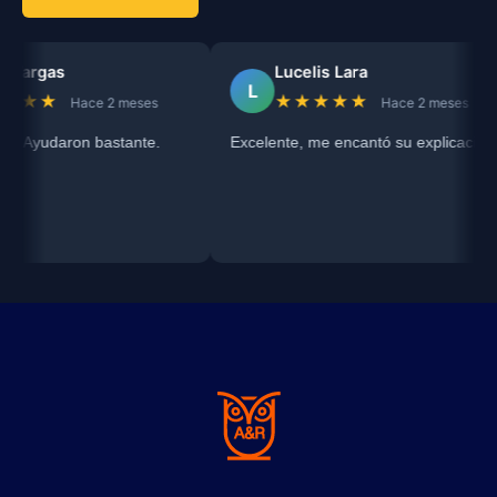
gas
Lucelis Lara
L
★
★★★★★
Hace 2 meses
Hace 2 meses
udaron bastante.
Excelente, me encantó su explicación