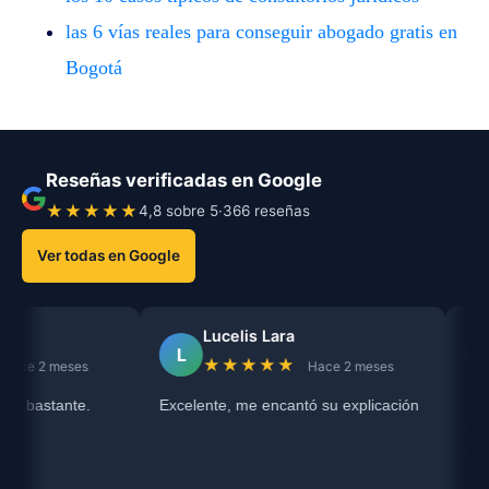
las 6 vías reales para conseguir abogado gratis en
Bogotá
Reseñas verificadas en Google
★★★★★
4,8 sobre 5
·
366 reseñas
Ver todas en Google
Lucelis Lara
Raiz
L
R
★★★★★
★★
meses
Hace 2 meses
ante.
Excelente, me encantó su explicación
Servicio re
me escuchó
darme una o
sobre mi pr