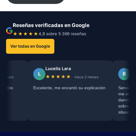
Reseñas verificadas en Google
★★★★★
4,8 sobre 5
·
366 reseñas
Ver todas en Google
Lucelis Lara
Raiza Niño
L
R
★★★★★
★★★★★
Hace 2 meses
Excelente, me encantó su explicación
Servicio recomendado
me escuchó complet
darme una orientaci
sobre mi proceso de 
situación con mi RC 