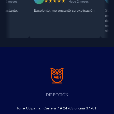
★★★★★
★★★
es
Hace 2 meses
e.
Excelente, me encantó su explicación
Servicio recom
me escuchó c
darme una ori
sobre mi proce
situación con
DIRECCIÓN
Torre Colpatria , Carrera 7 # 24 -89 oficina 37 -01.