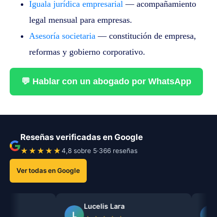
Iguala jurídica empresarial
— acompañamiento
legal mensual para empresas.
Asesoría societaria
— constitución de empresa,
reformas y gobierno corporativo.
💬 Hablar con un abogado por WhatsApp
Reseñas verificadas en Google
★★★★★
4,8 sobre 5
·
366 reseñas
Ver todas en Google
Lucelis Lara
Raiza N
L
R