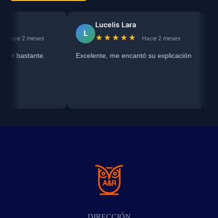
Lucelis Lara
Rai
L
R
★★★★★
★
 meses
Hace 2 meses
stante.
Excelente, me encantó su explicación
Servicio 
me escuc
darme una
sobre mi 
situación
DIRECCIÓN