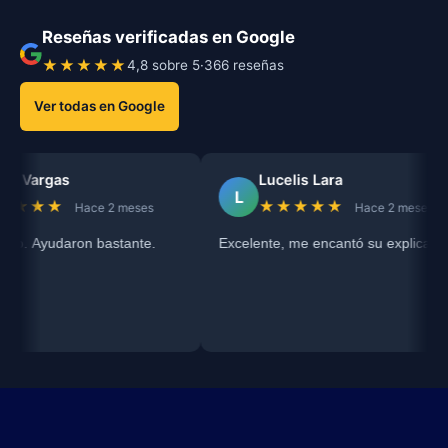
Reseñas verificadas en Google
★★★★★
4,8 sobre 5
·
366 reseñas
Ver todas en Google
 Vargas
Lucelis Lara
L
★★★
★★★★★
Hace 2 meses
Hace 2 meses
io. Ayudaron bastante.
Excelente, me encantó su explicación