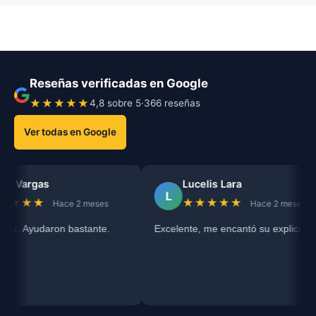
Reseñas verificadas en Google
★★★★★
4,8 sobre 5
·
366 reseñas
Ver todas en Google
 Vargas
Lucelis Lara
L
★★★
★★★★★
Hace 2 meses
Hace 2 meses
io. Ayudaron bastante.
Excelente, me encantó su explicación