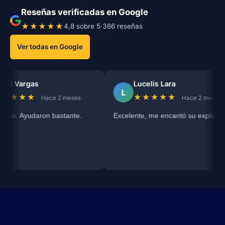
Reseñas verificadas en Google
★★★★★
4,8 sobre 5
·
366 reseñas
Ver todas en Google
d Vargas
Lucelis Lara
L
★★★★
★★★★★
Hace 2 meses
Hace 2 meses
cio. Ayudaron bastante.
Excelente, me encantó su explicación