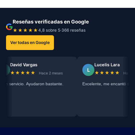
Reseñas verificadas en Google
★★★★★
4,8 sobre 5
·
366 reseñas
Ver todas en Google
David Vargas
Lucelis Lara
D
L
★★★★★
★★★★★
Hace 2 meses
Hace 2 m
n servicio. Ayudaron bastante.
Excelente, me encantó su exp