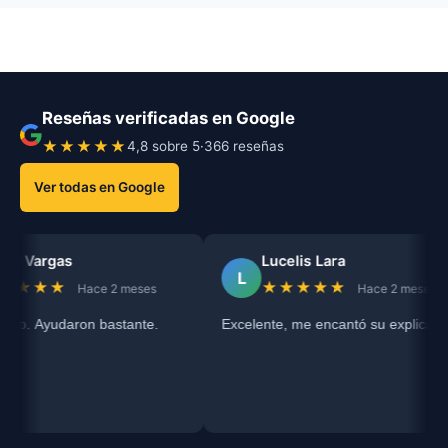
Reseñas verificadas en Google
★★★★★
4,8 sobre 5
·
366 reseñas
Ver todas en Google
d Vargas
Lucelis Lara
L
★★★
★★★★★
Hace 2 meses
Hace 2 meses
io. Ayudaron bastante.
Excelente, me encantó su explicación