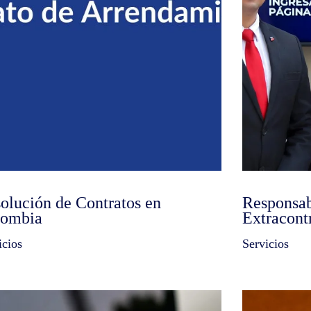
olución de Contratos en
Responsab
lombia
Extracont
icios
Servicios